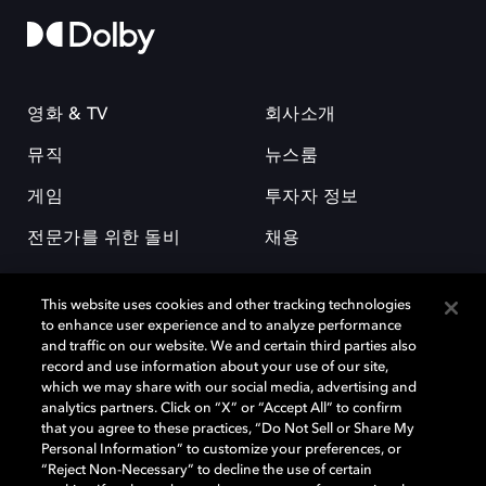
영화 & TV
회사소개
뮤직
뉴스룸
게임
투자자 정보
전문가를 위한 돌비
채용
This website uses cookies and other tracking technologies
to enhance user experience and to analyze performance
and traffic on our website. We and certain third parties also
record and use information about your use of our site,
which we may share with our social media, advertising and
돌비(Dolby)와 double-D 심볼은 미국 및 기타 국가 돌비래버러토리스
analytics partners. Click on “X” or “Accept All” to confirm
(Dolby Laboratories, Inc.)의 등록 및 미등록 상표이다. 그 밖에 다른 자료에
that you agree to these practices, “Do Not Sell or Share My
기재된 상표는 해당 상표 소유권자의 등록상표로 유지된다. © 2025 Dolby
Personal Information” to customize your preferences, or
Laboratories, Inc. All rights reserved.
“Reject Non-Necessary” to decline the use of certain