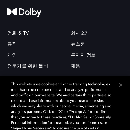
영화 & TV
회사소개
뮤직
뉴스룸
게임
투자자 정보
전문가를 위한 돌비
채용
This website uses cookies and other tracking technologies
to enhance user experience and to analyze performance
and traffic on our website. We and certain third parties also
record and use information about your use of our site,
which we may share with our social media, advertising and
돌비(Dolby)와 double-D 심볼은 미국 및 기타 국가 돌비래버러토리스
analytics partners. Click on “X” or “Accept All” to confirm
(Dolby Laboratories, Inc.)의 등록 및 미등록 상표이다. 그 밖에 다른 자료에
that you agree to these practices, “Do Not Sell or Share My
기재된 상표는 해당 상표 소유권자의 등록상표로 유지된다. © 2025 Dolby
Personal Information” to customize your preferences, or
Laboratories, Inc. All rights reserved.
“Reject Non-Necessary” to decline the use of certain