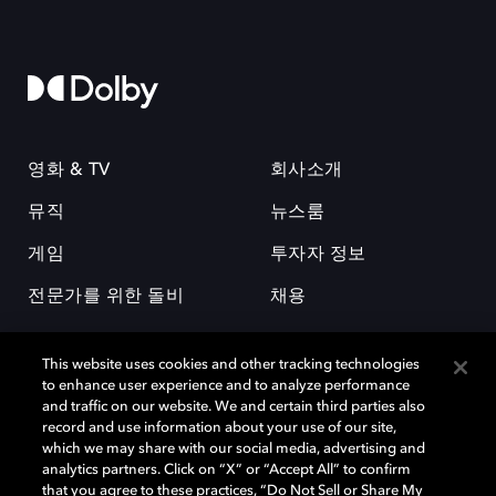
영화 & TV
회사소개
뮤직
뉴스룸
게임
투자자 정보
전문가를 위한 돌비
채용
This website uses cookies and other tracking technologies
to enhance user experience and to analyze performance
and traffic on our website. We and certain third parties also
record and use information about your use of our site,
which we may share with our social media, advertising and
돌비(Dolby)와 double-D 심볼은 미국 및 기타 국가 돌비래버러토리스
analytics partners. Click on “X” or “Accept All” to confirm
(Dolby Laboratories, Inc.)의 등록 및 미등록 상표이다. 그 밖에 다른 자료에
that you agree to these practices, “Do Not Sell or Share My