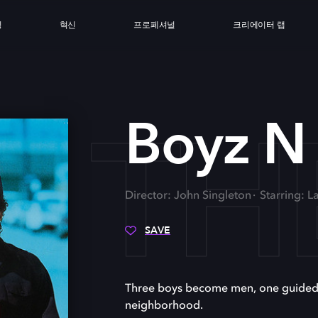
싱
혁신
프로페셔널
크리에이터 랩
N T
Boyz N
Director: John Singleton
Starring: 
SAVE
Three boys become men, one guided by 
neighborhood.