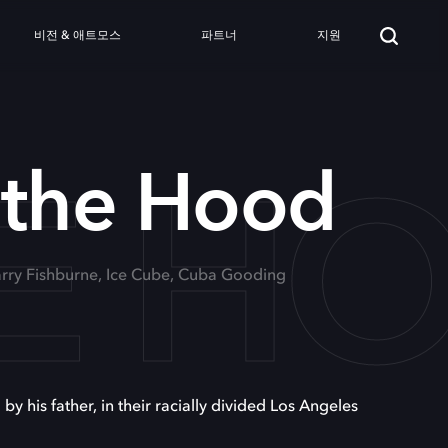
비전 & 애트모스
파트너
지원
HE H
 the Hood
Larry Fishburne, Ice Cube, Cuba Gooding
his father, in their racially divided Los Angeles