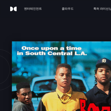
엔터테인먼트
클라우드
특허 라이선
OYZ 