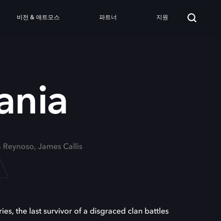
비전 & 애트모스
파트너
지원
A
ania
a Reynoso, James Callis
ies, the last survivor of a disgraced clan battles