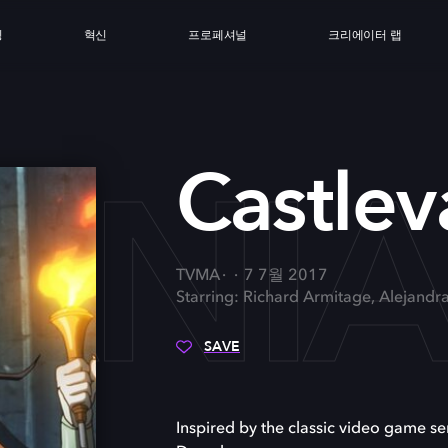
싱
혁신
프로페셔널
크리에이터 랩
ANI
Castlev
TVMA
7 7월 2017
Starring: Richard Armitage, Alejandr
SAVE
Inspired by the classic video game ser