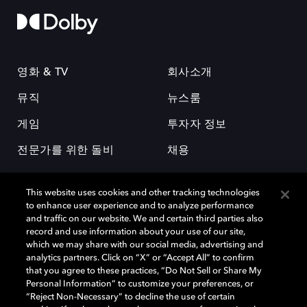
영화 & TV
회사소개
뮤직
뉴스룸
게임
투자자 정보
전문가를 위한 돌비
채용
This website uses cookies and other tracking technologies
to enhance user experience and to analyze performance
and traffic on our website. We and certain third parties also
record and use information about your use of our site,
which we may share with our social media, advertising and
돌비(Dolby)와 double-D 심볼은 미국 및 기타 국가 돌비래버러토리스
analytics partners. Click on “X” or “Accept All” to confirm
(Dolby Laboratories, Inc.)의 등록 및 미등록 상표이다. 그 밖에 다른 자료에
that you agree to these practices, “Do Not Sell or Share My
기재된 상표는 해당 상표 소유권자의 등록상표로 유지된다. © 2025 Dolby
Personal Information” to customize your preferences, or
Laboratories, Inc. All rights reserved.
“Reject Non-Necessary” to decline the use of certain