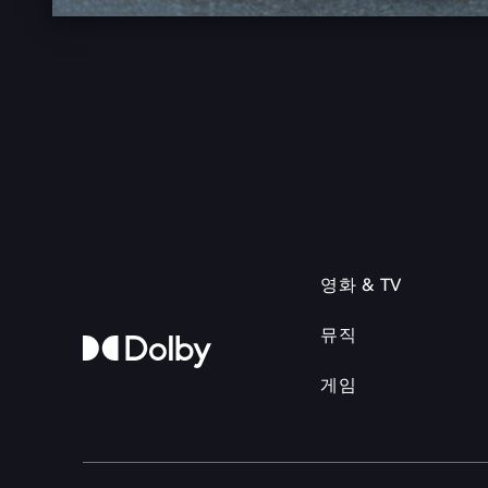
영화 & TV
뮤직
게임