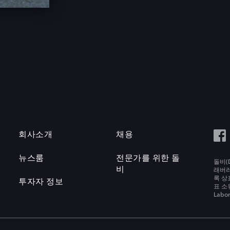
회사소개
채용
뉴스룸
전문가를 위한 돌
돌비(D
비
래버러토
록 상
투자자 정보
표 소
Labora