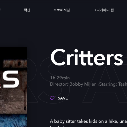
싱
혁신
프로페셔널
크리에이터 랩
ERS 
Critters
1h 29min
Director: Bobby Miller
Starring: Ta
SAVE
A baby sitter takes kids on a hike, una