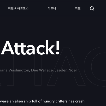
비전 & 애트모스
파트너
지원
ATTA
 Attack!
shiana Washington, Dee Wallace, Jaeden Noel
ware an alien ship full of hungry critters has crash