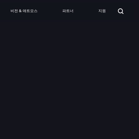
비전 & 애트모스
파트너
지원