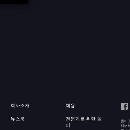
회사소개
채용
뉴스룸
전문가를 위한 돌
돌비(D
비
래버러토