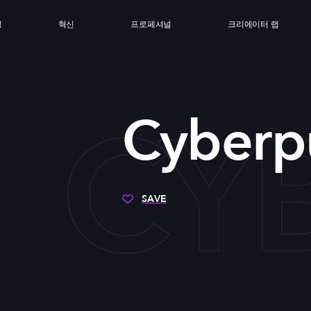
싱
혁신
프로페셔널
크리에이터 랩
CY
Cyberp
SAVE