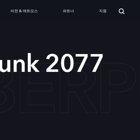
비전 & 애트모스
파트너
지원
BERP
unk 2077