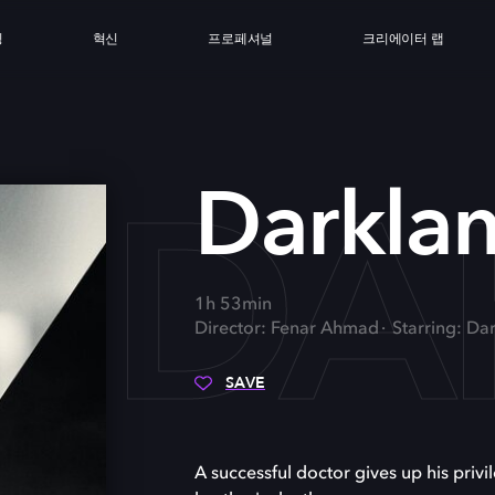
싱
혁신
프로페셔널
크리에이터 랩
DA
Darkla
1h 53min
Director: Fenar Ahmad
Starring: Da
SAVE
A successful doctor gives up his priv