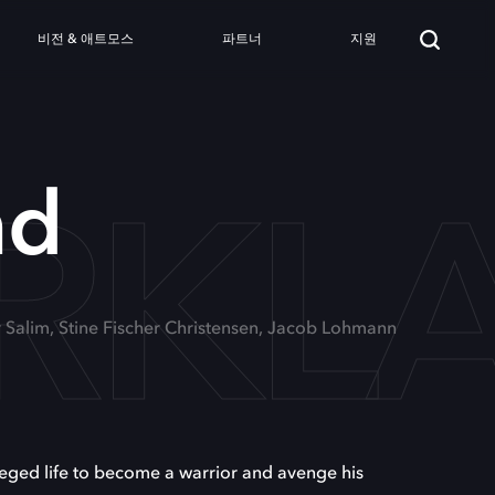
비전 & 애트모스
파트너
지원
RKL
nd
r Salim, Stine Fischer Christensen, Jacob Lohmann
ileged life to become a warrior and avenge his