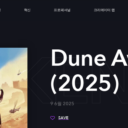
싱
혁신
프로페셔널
크리에이터 랩
KENI
Dune A
(2025)
9 6월 2025
SAVE