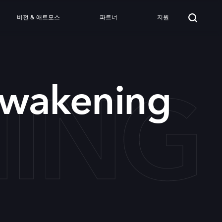
비전 & 애트모스
파트너
지원
NG 
wakening