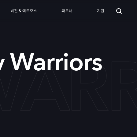
비전 & 애트모스
파트너
지원
WARR
 Warriors