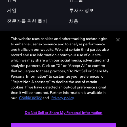
게임
투자자 정보
전문가를 위한 돌비
채용
This website uses cookies and other tracking technologies
to enhance user experience and to analyze performance
and traffic on our website. We and certain third parties also
record and use information about your use of our site,
which we may share with our social media, advertising and
돌비(Dolby)와 double-D 심볼은 미국 및 기타 국가 돌비래버러토리스
analytics partners. Click on “X” or “Accept All” to confirm
(Dolby Laboratories, Inc.)의 등록 및 미등록 상표이다. 그 밖에 다른 자료에
that you agree to these practices, “Do Not Sell or Share My
기재된 상표는 해당 상표 소유권자의 등록상표로 유지된다. © 2025 Dolby
Personal Information” to customize your preferences, or
Laboratories, Inc. All rights reserved.
“Reject Non-Necessary” to decline the use of certain
cookies. If we have detected an opt-out preference signal
then it will be honored. Further information is available in
our
Cookie policy
and
Privacy policy
.
Cookie Manager
개인정보 정책
책임 공시 정책
쿠키 정책
EU 자금
이용약관
Do Not Sell or Share My Personal Information
대한민국