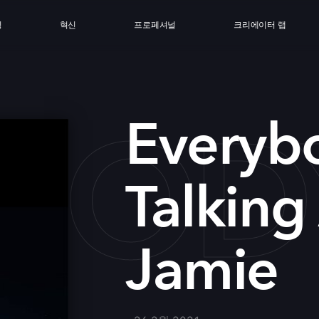
싱
혁신
프로페셔널
크리에이터 랩
BODY
Everyb
Talking
Jamie