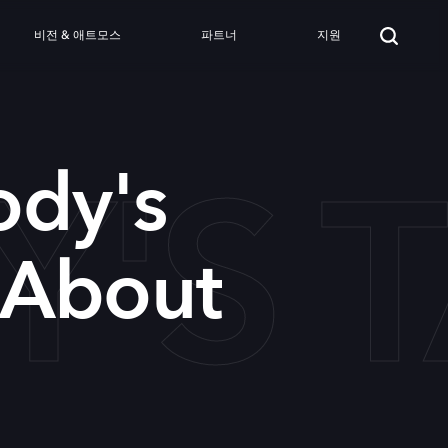
비전 & 애트모스
파트너
지원
'S 
ody's
 About