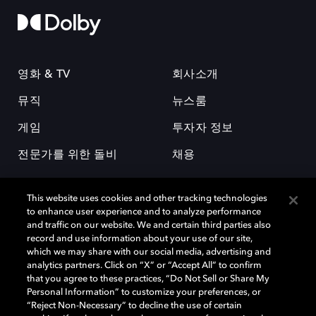
영화 & TV
회사소개
뮤직
뉴스룸
게임
투자자 정보
전문가를 위한 돌비
채용
This website uses cookies and other tracking technologies
to enhance user experience and to analyze performance
and traffic on our website. We and certain third parties also
record and use information about your use of our site,
which we may share with our social media, advertising and
돌비(Dolby)와 double-D 심볼은 미국 및 기타 국가 돌비래버러토리스
analytics partners. Click on “X” or “Accept All” to confirm
(Dolby Laboratories, Inc.)의 등록 및 미등록 상표이다. 그 밖에 다른 자료에
that you agree to these practices, “Do Not Sell or Share My
기재된 상표는 해당 상표 소유권자의 등록상표로 유지된다. © 2025 Dolby
Personal Information” to customize your preferences, or
Laboratories, Inc. All rights reserved.
“Reject Non-Necessary” to decline the use of certain