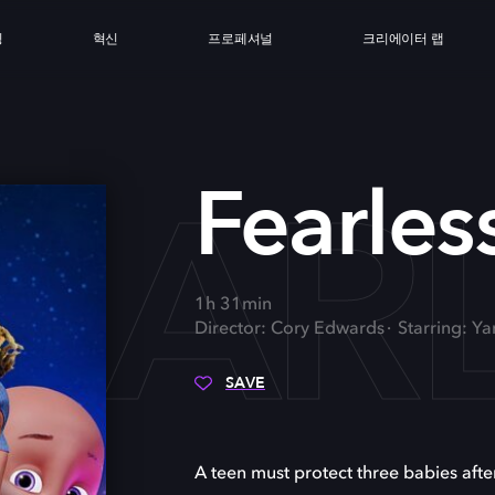
싱
혁신
프로페셔널
크리에이터 랩
EAR
Fearles
1h 31min
Director: Cory Edwards
Starring: Ya
SAVE
A teen must protect three babies afte