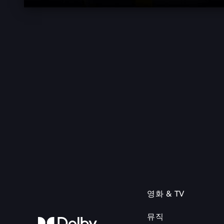
영화 & TV
뮤직