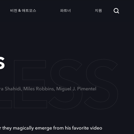
비전 & 애트모스
파트너
지원
LESS
s
ra Shahidi, Miles Robbins, Miguel J. Pimentel
r they magically emerge from his favorite video