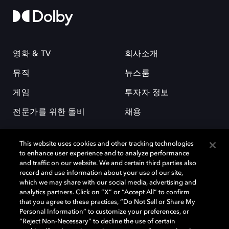
영화 & TV
회사소개
뮤직
뉴스룸
게임
투자자 정보
전문가를 위한 돌비
채용
This website uses cookies and other tracking technologies
to enhance user experience and to analyze performance
and traffic on our website. We and certain third parties also
record and use information about your use of our site,
which we may share with our social media, advertising and
돌비(Dolby)와 double-D 심볼은 미국 및 기타 국가 돌비래버러토리스
analytics partners. Click on “X” or “Accept All” to confirm
(Dolby Laboratories, Inc.)의 등록 및 미등록 상표이다. 그 밖에 다른 자료에
that you agree to these practices, “Do Not Sell or Share My
기재된 상표는 해당 상표 소유권자의 등록상표로 유지된다. © 2025 Dolby
Personal Information” to customize your preferences, or
Laboratories, Inc. All rights reserved.
“Reject Non-Necessary” to decline the use of certain