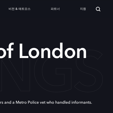
비전 & 애트모스
파트너
지원
NGS
of London
s and a Metro Police vet who handled informants.