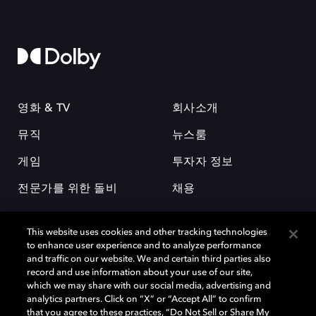
영화 & TV
회사소개
뮤직
뉴스룸
게임
투자자 정보
전문가를 위한 돌비
채용
This website uses cookies and other tracking technologies
to enhance user experience and to analyze performance
and traffic on our website. We and certain third parties also
record and use information about your use of our site,
which we may share with our social media, advertising and
돌비(Dolby)와 double-D 심볼은 미국 및 기타 국가 돌비래버러토리스
analytics partners. Click on “X” or “Accept All” to confirm
(Dolby Laboratories, Inc.)의 등록 및 미등록 상표이다. 그 밖에 다른 자료에
that you agree to these practices, “Do Not Sell or Share My