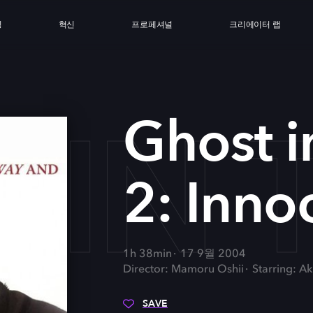
싱
혁신
프로페셔널
크리에이터 랩
 IN 
Ghost i
2: Inno
1h 38min
17 9월 2004
Director: Mamoru Oshii
Starring: A
SAVE