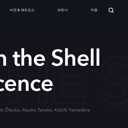
비전 & 애트모스
파트너
지원
THE 
n the Shell
cence
kio Ôtsuka, Atsuko Tanaka, Kôichi Yamadera