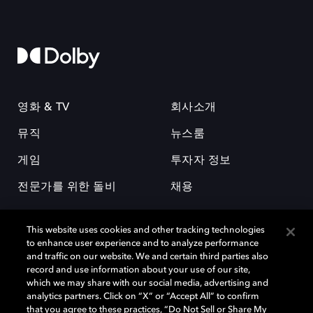
영화 & TV
회사소개
뮤직
뉴스룸
게임
투자자 정보
전문가를 위한 돌비
채용
This website uses cookies and other tracking technologies
to enhance user experience and to analyze performance
and traffic on our website. We and certain third parties also
record and use information about your use of our site,
which we may share with our social media, advertising and
돌비(Dolby)와 double-D 심볼은 미국 및 기타 국가 돌비래버러토리스
analytics partners. Click on “X” or “Accept All” to confirm
(Dolby Laboratories, Inc.)의 등록 및 미등록 상표이다. 그 밖에 다른 자료에
that you agree to these practices, “Do Not Sell or Share My