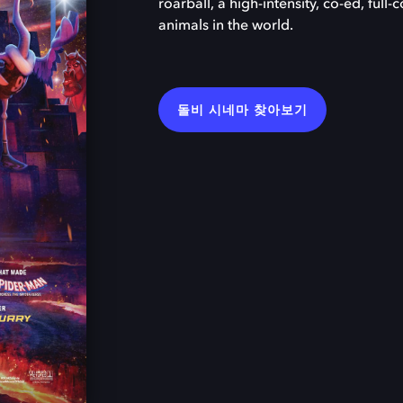
roarball, a high-intensity, co-ed, full
animals in the world.
돌비 시네마 찾아보기