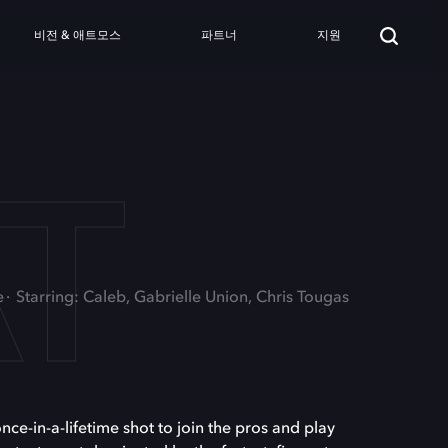
비전 & 애트모스
파트너
지원
T
e
Starring: Caleb, Gabrielle Union, Chris Tougas
ce-in-a-lifetime shot to join the pros and play