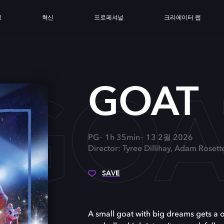
싱
혁신
프로페셔널
크리에이터 랩
GOA
GOAT
PG
1h 35min
13 2월 2026
Director: Tyree Dillihay, Adam Rosett
SAVE
A small goat with big dreams gets a on