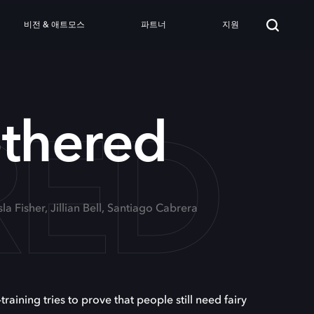
비전 & 애트모스
파트너
지원
RED
thered
sla Fisher, Jillian Bell, Santiago Cabrera
aining tries to prove that people still need fairy