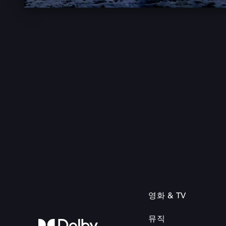
영화 & TV
뮤직