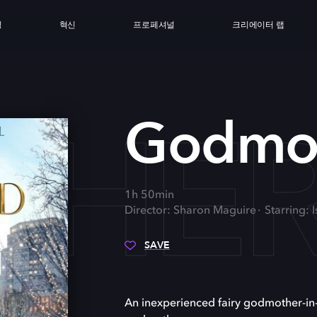
싱
혁신
프로페셔널
크리에이터 랩
HE
Godmo
1h 50min
Director: Sharon Maguire
Starring: I
SAVE
An inexperienced fairy godmother-in-tr