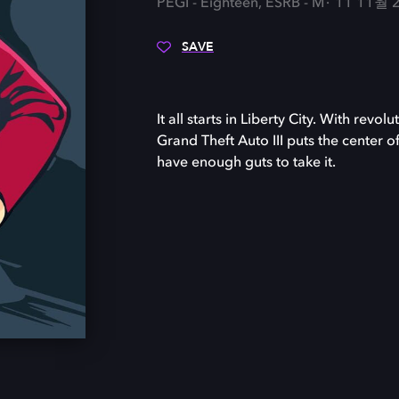
PEGI - Eighteen, ESRB - M
11 11월 
SAVE
It all starts in Liberty City. With re
Grand Theft Auto III puts the center of
have enough guts to take it.