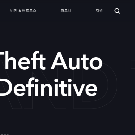
비전 & 애트모스
파트너
지원
ND T
heft Auto
 Definitive