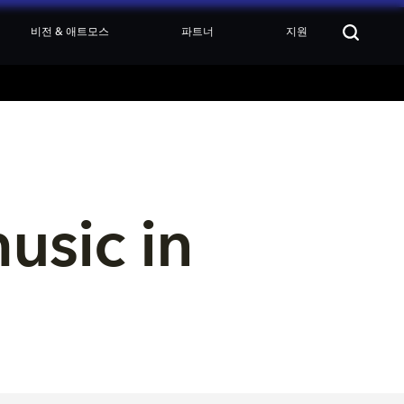
비전 & 애트모스
파트너
지원
sic in 