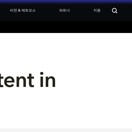
비전 & 애트모스
파트너
지원
ent in 