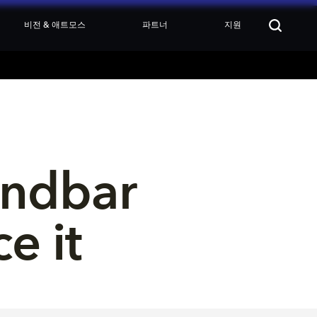
비전 & 애트모스
파트너
지원
ndbar 
e it