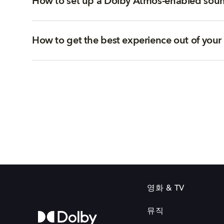
How to set up a Dolby Atmos-enabled sou
How to get the best experience out of you
영화 & TV
뮤직