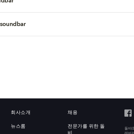
ndbar
r soundbar
회사소개
채용
뉴스룸
전문가를 위한 돌
돌비(D
비
래버러토