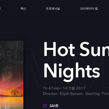
싱
혁신
프로페셔널
크리에이터 랩
UMM
Hot Su
Nights
1h 47min
14 3월 2017
Director: Elijah Bynum
Starring: Ti
SAVE