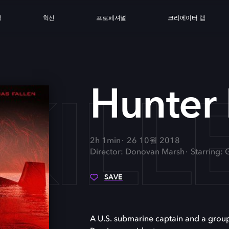
싱
혁신
프로페셔널
크리에이터 랩
KILL
Hunter 
2h 1min
26 10월 2018
Director: Donovan Marsh
Starring:
SAVE
A U.S. submarine captain and a grou