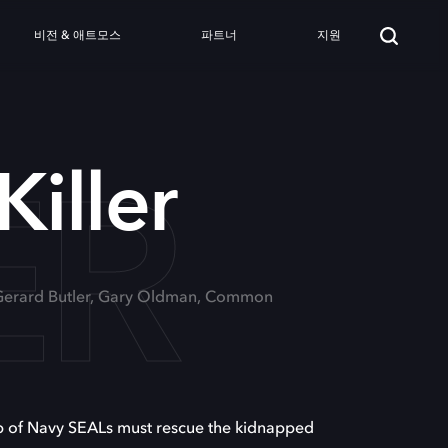
비전 & 애트모스
파트너
지원
ER
Killer
 Gerard Butler, Gary Oldman, Common
p of Navy SEALs must rescue the kidnapped