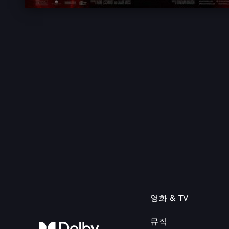
영화 & TV
뮤직