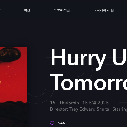
싱
혁신
프로페셔널
크리에이터 랩
Y UP
Hurry 
Tomor
15
1h 45min
15 5월 2025
Director: Trey Edward Shults
Starri
SAVE