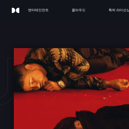
엔터테인먼트
클라우드
특허 라이선
URR