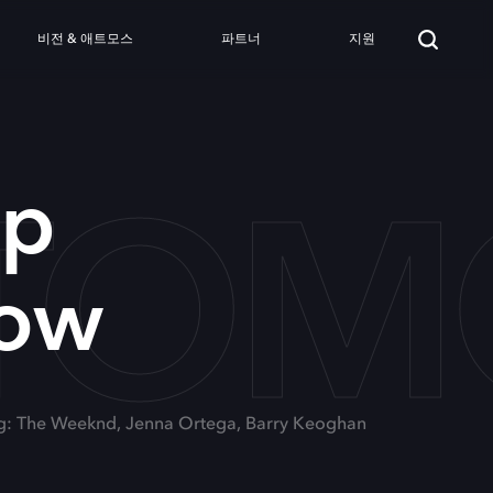
비전 & 애트모스
파트너
지원
 TO
Up
row
ng: The Weeknd, Jenna Ortega, Barry Keoghan