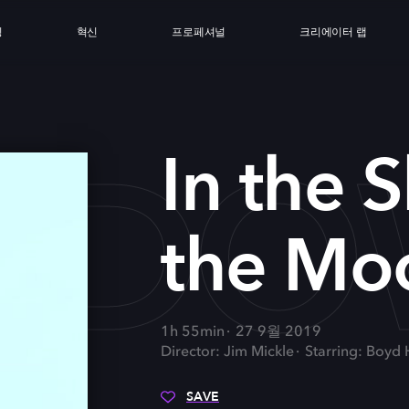
싱
혁신
프로페셔널
크리에이터 랩
HAD
In the 
the Mo
1h 55min
27 9월 2019
Director: Jim Mickle
Starring: Boyd 
SAVE