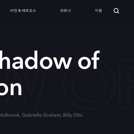
비전 & 애트모스
파트너
지원
OW O
Shadow of
on
Holbrook, Gabrielle Graham, Billy Otis