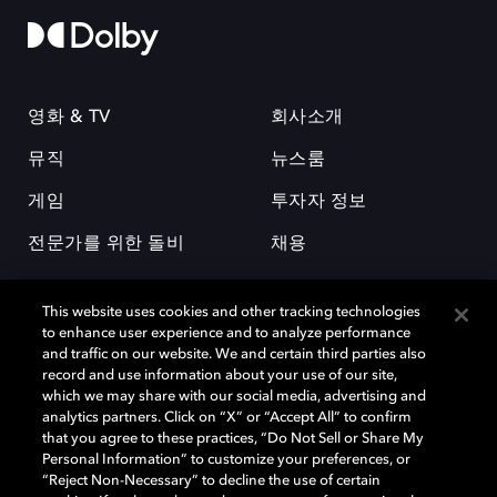
영화 & TV
회사소개
뮤직
뉴스룸
게임
투자자 정보
전문가를 위한 돌비
채용
This website uses cookies and other tracking technologies
to enhance user experience and to analyze performance
and traffic on our website. We and certain third parties also
record and use information about your use of our site,
which we may share with our social media, advertising and
돌비(Dolby)와 double-D 심볼은 미국 및 기타 국가 돌비래버러토리스
analytics partners. Click on “X” or “Accept All” to confirm
(Dolby Laboratories, Inc.)의 등록 및 미등록 상표이다. 그 밖에 다른 자료에
that you agree to these practices, “Do Not Sell or Share My
기재된 상표는 해당 상표 소유권자의 등록상표로 유지된다. © 2025 Dolby
Personal Information” to customize your preferences, or
Laboratories, Inc. All rights reserved.
“Reject Non-Necessary” to decline the use of certain