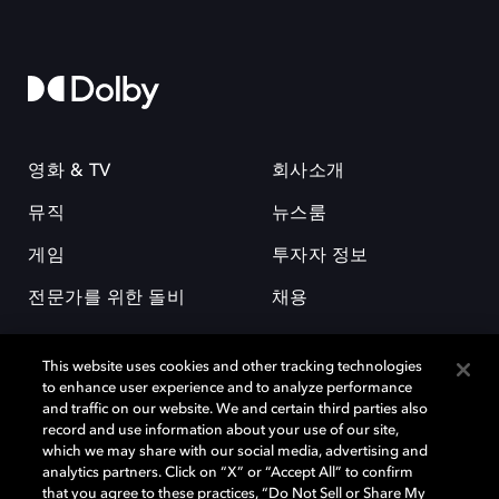
영화 & TV
회사소개
뮤직
뉴스룸
게임
투자자 정보
전문가를 위한 돌비
채용
This website uses cookies and other tracking technologies
to enhance user experience and to analyze performance
and traffic on our website. We and certain third parties also
record and use information about your use of our site,
which we may share with our social media, advertising and
돌비(Dolby)와 double-D 심볼은 미국 및 기타 국가 돌비래버러토리스
analytics partners. Click on “X” or “Accept All” to confirm
(Dolby Laboratories, Inc.)의 등록 및 미등록 상표이다. 그 밖에 다른 자료에
that you agree to these practices, “Do Not Sell or Share My