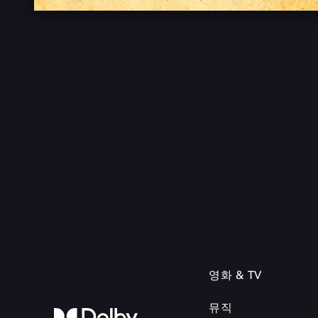
영화 & TV
뮤직