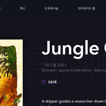
싱
혁신
프로페셔널
크리에이터 랩
CRUI
Jungle 
30 7월 2021
Director: Jaume Collet-Serra
Starri
SAVE
A skipper guides a researcher down t