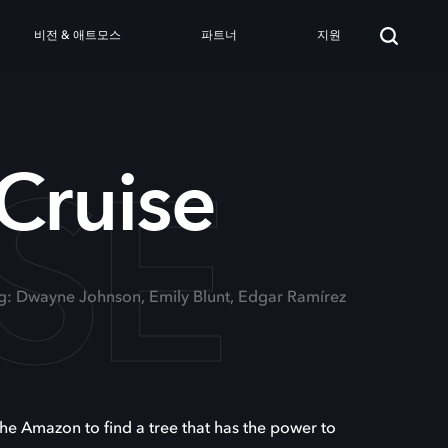
비전 & 애트모스
파트너
지원
SE
Cruise
ng: Dwayne Johnson, Emily Blunt, Edgar Ramírez
he Amazon to find a tree that has the power to