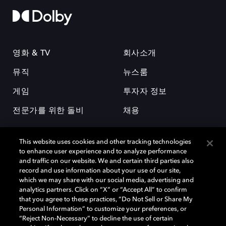
영화 & TV
회사소개
뮤직
뉴스룸
게임
투자자 정보
전문가를 위한 돌비
채용
This website uses cookies and other tracking technologies
to enhance user experience and to analyze performance
and traffic on our website. We and certain third parties also
record and use information about your use of our site,
which we may share with our social media, advertising and
돌비(Dolby)와 double-D 심볼은 미국 및 기타 국가 돌비래버러토리스
analytics partners. Click on “X” or “Accept All” to confirm
(Dolby Laboratories, Inc.)의 등록 및 미등록 상표이다. 그 밖에 다른 자료에
that you agree to these practices, “Do Not Sell or Share My
기재된 상표는 해당 상표 소유권자의 등록상표로 유지된다. © 2025 Dolby
Personal Information” to customize your preferences, or
Laboratories, Inc. All rights reserved.
“Reject Non-Necessary” to decline the use of certain