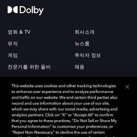
영화 & TV
회사소개
뮤직
뉴스룸
게임
투자자 정보
전문가를 위한 돌비
채용
This website uses cookies and other tracking technologies
to enhance user experience and to analyze performance
and traffic on our website. We and certain third parties also
record and use information about your use of our site,
which we may share with our social media, advertising and
돌비(Dolby)와 double-D 심볼은 미국 및 기타 국가 돌비래버러토리스
analytics partners. Click on “X” or “Accept All” to confirm
(Dolby Laboratories, Inc.)의 등록 및 미등록 상표이다. 그 밖에 다른 자료에
that you agree to these practices, “Do Not Sell or Share My
기재된 상표는 해당 상표 소유권자의 등록상표로 유지된다. © 2025 Dolby
Personal Information” to customize your preferences, or
Laboratories, Inc. All rights reserved.
“Reject Non-Necessary” to decline the use of certain