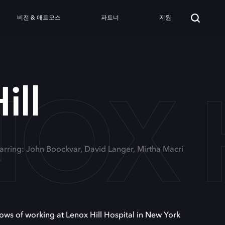
비전 & 애트모스
파트너
지원
OX 
ill
arring: John Boockvar, David Langer, Mirtha Macri
ows of working at Lenox Hill Hospital in New York