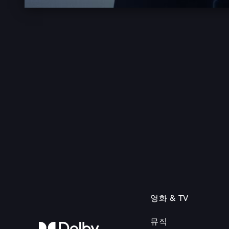
영화 & TV
뮤직