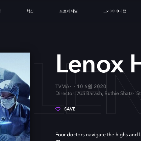
싱
혁신
프로페셔널
크리에이터 랩
LEN
Lenox H
TVMA
10 6월 2020
Director: Adi Barash, Ruthie Shatz
St
SAVE
Four doctors navigate the highs and l