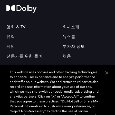
영화 & TV
회사소개
뮤직
뉴스룸
게임
투자자 정보
전문가를 위한 돌비
채용
This website uses cookies and other tracking technologies
to enhance user experience and to analyze performance
and traffic on our website. We and certain third parties also
record and use information about your use of our site,
which we may share with our social media, advertising and
돌비(Dolby)와 double-D 심볼은 미국 및 기타 국가 돌비래버러토리스
analytics partners. Click on “X” or “Accept All” to confirm
(Dolby Laboratories, Inc.)의 등록 및 미등록 상표이다. 그 밖에 다른 자료에
that you agree to these practices, “Do Not Sell or Share My
기재된 상표는 해당 상표 소유권자의 등록상표로 유지된다. © 2025 Dolby
Personal Information” to customize your preferences, or
Laboratories, Inc. All rights reserved.
“Reject Non-Necessary” to decline the use of certain