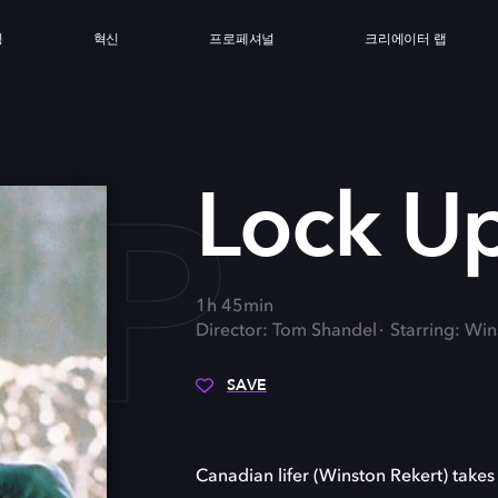
싱
혁신
프로페셔널
크리에이터 랩
UP
Lock U
1h 45min
Director: Tom Shandel
Starring: Win
SAVE
Canadian lifer (Winston Rekert) takes