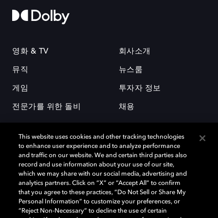
영화 & TV
회사소개
뮤직
뉴스룸
게임
투자자 정보
전문가를 위한 돌비
채용
This website uses cookies and other tracking technologies
to enhance user experience and to analyze performance
and traffic on our website. We and certain third parties also
record and use information about your use of our site,
which we may share with our social media, advertising and
돌비(Dolby)와 double-D 심볼은 미국 및 기타 국가 돌비래버러토리스
analytics partners. Click on “X” or “Accept All” to confirm
(Dolby Laboratories, Inc.)의 등록 및 미등록 상표이다. 그 밖에 다른 자료에
that you agree to these practices, “Do Not Sell or Share My
기재된 상표는 해당 상표 소유권자의 등록상표로 유지된다. © 2025 Dolby
Personal Information” to customize your preferences, or
Laboratories, Inc. All rights reserved.
“Reject Non-Necessary” to decline the use of certain