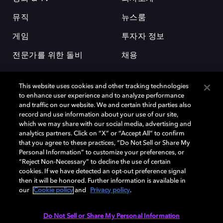
뮤직
뉴스룸
게임
투자자 정보
전문가를 위한 돌비
채용
This website uses cookies and other tracking technologies
to enhance user experience and to analyze performance
and traffic on our website. We and certain third parties also
record and use information about your use of our site,
which we may share with our social media, advertising and
돌비(Dolby)와 double-D 심볼은 미국 및 기타 국가 돌비래버러토리스
analytics partners. Click on “X” or “Accept All” to confirm
(Dolby Laboratories, Inc.)의 등록 및 미등록 상표이다. 그 밖에 다른 자료에
that you agree to these practices, “Do Not Sell or Share My
기재된 상표는 해당 상표 소유권자의 등록상표로 유지된다. © 2025 Dolby
Personal Information” to customize your preferences, or
Laboratories, Inc. All rights reserved.
“Reject Non-Necessary” to decline the use of certain
cookies. If we have detected an opt-out preference signal
then it will be honored. Further information is available in
our
Cookie policy
and
Privacy policy
.
Cookie Manager
개인정보 정책
책임 공시 정책
쿠키 정책
EU 자금
이용약관
Do Not Sell or Share My Personal Information