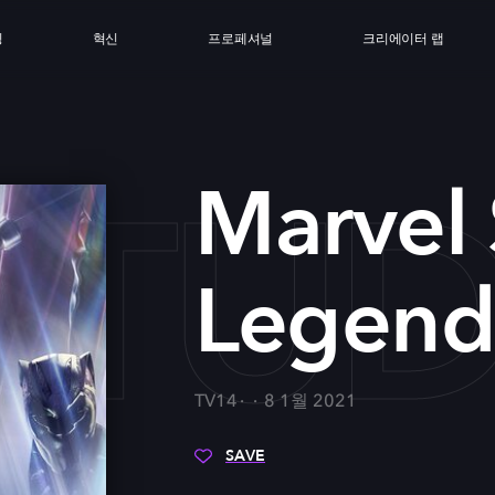
싱
혁신
프로페셔널
크리에이터 랩
STUD
Marvel 
Legend
TV14
8 1월 2021
SAVE