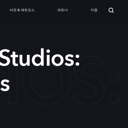
비전 & 애트모스
파트너
지원
IOS
Studios:
s