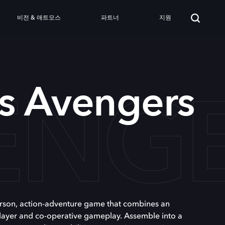
비전 & 애트모스
파트너
지원
ENG
s Avengers
person, action-adventure game that combines an
-player and co-operative gameplay. Assemble into a