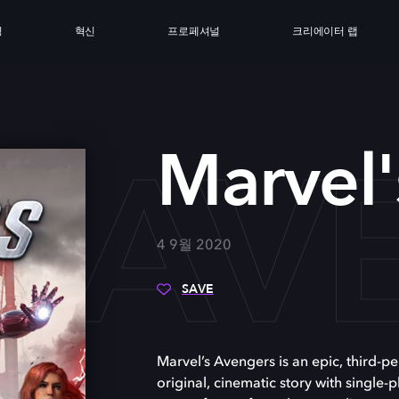
싱
혁신
프로페셔널
크리에이터 랩
S AV
Marvel'
4 9월 2020
SAVE
Marvel’s Avengers is an epic, third-
original, cinematic story with single