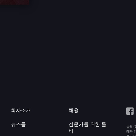
회사소개
채용
뉴스룸
전문가를 위한 돌
돌비(D
비
래버러토