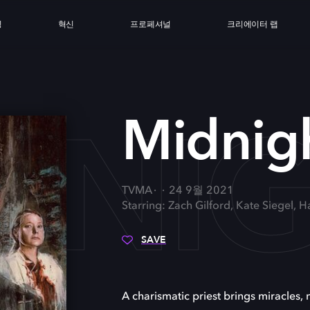
싱
혁신
프로페셔널
크리에이터 랩
DNI
Midnig
TVMA
24 9월 2021
Starring: Zach Gilford, Kate Siegel, H
SAVE
A charismatic priest brings miracles, 