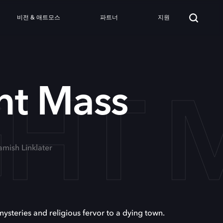
비전 & 애트모스
파트너
지원
GHT 
ht Mass
amish Linklater
mysteries and religious fervor to a dying town.