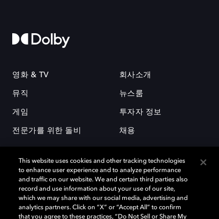
영화 & TV
회사소개
뮤직
뉴스룸
게임
투자자 정보
전문가를 위한 돌비
채용
This website uses cookies and other tracking technologies
to enhance user experience and to analyze performance
and traffic on our website. We and certain third parties also
record and use information about your use of our site,
which we may share with our social media, advertising and
돌비(Dolby)와 double-D 심볼은 미국 및 기타 국가 돌비래버러토리스
analytics partners. Click on “X” or “Accept All” to confirm
(Dolby Laboratories, Inc.)의 등록 및 미등록 상표이다. 그 밖에 다른 자료에
that you agree to these practices, “Do Not Sell or Share My