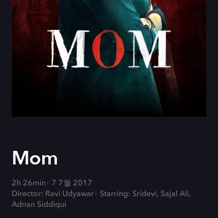
Mom
2h 26min
7 7월 2017
Director: Ravi Udyawar
Starring: Sridevi, Sajal Ali,
Adnan Siddiqui