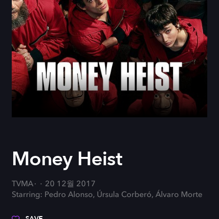
Money Heist
TVMA
20 12월 2017
Starring: Pedro Alonso, Úrsula Corberó, Álvaro Morte
SAVE