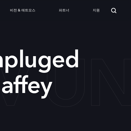
비전 & 애트모스
파트너
지원
V UN
pluged
affey