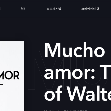
싱
혁신
프로페셔널
크리에이터 랩
MU
Mucho
amor: 
of Wal