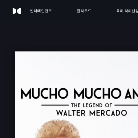
엔터테인먼트
클라우드
특허 라이선