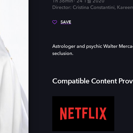
1h 36min
24 1월 2020
Director: Cristina Constantini, Karee
SAVE
Astrologer and psychic Walter Mercad
seclusion.
Compatible Content Prov